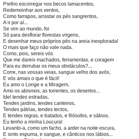
Prefiro escorregar nos becos lamacentos,
Redemoinhar aos ventos,
Como farrapos, arrastar os pés sangrentos,
A ir por aí...
Se vim ao mundo, foi
Só para desflorar florestas virgens,
E desenhar meus próprios pés na areia inexplorada!
O mais que faço não vale nada.
Como, pois, sereis vós
Que me dareis machados, ferramentas, e coragem
Para eu derrubar os meus obstáculos?...
Corre, nas vossas veias, sangue velho dos avós,
E vós amais o que é fácil!
Eu amo o Longe e a Miragem,
Amo os abismos, as torrentes, os desertos...
Ide! tendes estradas,
Tendes jardins, tendes canteiros,
Tendes pátrias, tendes tectos,
E tendes regras, e tratados, e filósofos, e sábios.
Eu tenho a minha Loucura!
Levanto-a, como um facho, a arder na noite escura,
E sinto espuma, e sangue, e cânticos nos lábios...