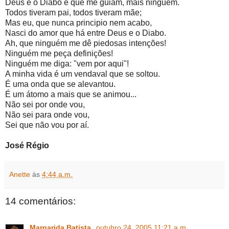
Deus e o Diabo é que me guiam, mais ninguém.
Todos tiveram pai, todos tiveram mãe;
Mas eu, que nunca principio nem acabo,
Nasci do amor que há entre Deus e o Diabo.
Ah, que ninguém me dê piedosas intenções!
Ninguém me peça definições!
Ninguém me diga: "vem por aqui"!
A minha vida é um vendaval que se soltou.
É uma onda que se alevantou.
É um átomo a mais que se animou...
Não sei por onde vou,
Não sei para onde vou,
Sei que não vou por aí.
José Régio
Anette
às
4:44 a.m.
14 comentários:
Margarida Batista
outubro 24, 2005 11:21 a.m.